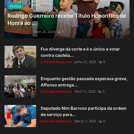
Política
Rodrigo Guerreiro recebe Título Honorífico de
Honra ao ...
Ji-Paraná News
Maio 28, 2026
0
Fux diverge da corte e é o único a votar
contra cautela...
Ji-Paraná News.com
Julho 21, 2025
0
Enquanto gestão passada esperava greve,
Affonso entrega...
Ji-Paraná News.com
Abril 11, 2025
0
Deputado Nim Barroso participa da ordem
de serviço para...
Ji-Paraná News.com
Março 7, 2025
0