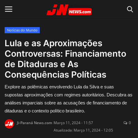
Notícias do Mundo
Conecte-se
Registro
Lula e as Aproximações
Controversas: Financiamento
Home
de Ditaduras e As
Contato
Consequências Políticas
Acidente
Explore as polêmicas envolvendo Lula da Silva e suas
supostas aproximações com regimes autoritários. Descubra as
Notícias do Mundo
análises imparciais sobre as acusações de financiamento de
ditaduras e o contexto político brasileiro.
Polícia
Ji-Paraná News.com
Março 11, 2024 - 11:57
0
Atualizada: Março 11, 2024 - 12:05
Política