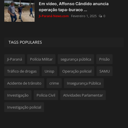
Em vídeo, Affonso Cândido anuncia
operação tapa-buraco ...
Ji-Paraná News.com
Fevereiro 1, 2025
0
TAGS POPULARES
Ji-Paraná
Polícia Militar
segurança pública
Prisão
Tráfico de drogas
Unisp
Operação policial
SAMU
Acidente de trânsito
crime
Insegurança Pública
Investigação
Polícia Civil
Atividades Parlamentar
Investigação policial