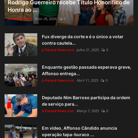
Rodrigo Guerreiro recebe Título Honorífico de
Honra ao ...
Ji-Paraná News
Maio 28, 2026
0
Fux diverge da corte e é o único a votar
contra cautela...
Ji-Paraná News.com
Julho 21, 2025
0
Enquanto gestão passada esperava greve,
Affonso entrega...
Ji-Paraná News.com
Abril 11, 2025
0
Deputado Nim Barroso participa da ordem
de serviço para...
Ji-Paraná News.com
Março 7, 2025
0
Em vídeo, Affonso Cândido anuncia
operação tapa-buraco ...