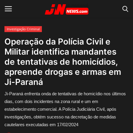
Investigação Criminal
Conecte-se
Registro
Operação da Polícia Civil e
Militar identifica mandantes
Home
de tentativas de homicídios,
Contato
apreende drogas e armas em
Ji-Paraná
Acidente
Ji-Paraná enfrenta onda de tentativas de homicídio nos últimos
Notícias do Mundo
dias, com dois incidentes na zona rural e um em
estabelecimento comercial. A Polícia Judiciária Civil, após
Polícia
investigações, obtém sucesso na decretação de medidas
cautelares executadas em 17/02/2024
Política