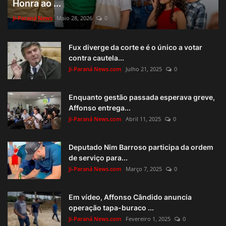
Honra ao ...
Ji-Paraná News
Maio 28, 2026
0
Fux diverge da corte e é o único a votar
contra cautela...
Ji-Paraná News.com
Julho 21, 2025
0
Enquanto gestão passada esperava greve,
Affonso entrega...
Ji-Paraná News.com
Abril 11, 2025
0
Deputado Nim Barroso participa da ordem
de serviço para...
Ji-Paraná News.com
Março 7, 2025
0
Em vídeo, Affonso Cândido anuncia
operação tapa-buraco ...
Ji-Paraná News.com
Fevereiro 1, 2025
0