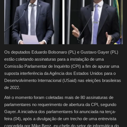
Justiça
Brasil
Educação
Os deputados Eduardo Bolsonaro (PL) e Gustavo Gayer (PL)
Galeria
estão coletando assinaturas para a instalação de uma
Comissão Parlamentar de Inquérito (CPI) a fim de apurar uma
Saúde
suposta interferência da Agência dos Estados Unidos para o
Desenvolvimento Internacional (USaid) nas eleições brasileiras
de 2022.
Até o momento foram coletadas mais de 80 assinaturas de
parlamentares no requerimento de abertura da CPI, segundo
Gayer. A iniciativa dos parlamentares foi anunciada na terça-
feira (04), após a divulgação de um trecho de uma entrevista
concedida por Mike Benz, ex-chefe do setor de informática do