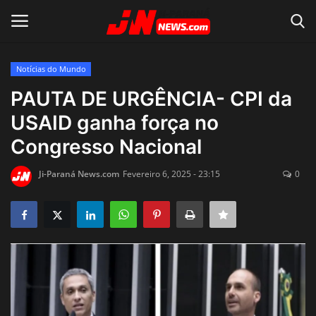
Notícias do Mundo
Conecte-se
Registro
PAUTA DE URGÊNCIA- CPI da
USAID ganha força no
Home
Congresso Nacional
Contato
Ji-Paraná News.com
Fevereiro 6, 2025 - 23:15
0
Acidente
Notícias do Mundo
Polícia
Política