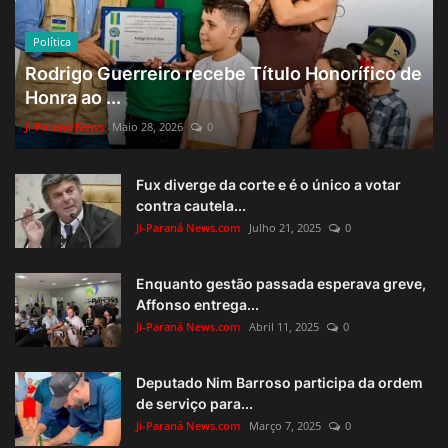
Política
Rodrigo Guerreiro recebe Título Honorífico de
Honra ao ...
Ji-Paraná News
Maio 28, 2026
0
Fux diverge da corte e é o único a votar
contra cautela...
Ji-Paraná News.com
Julho 21, 2025
0
Enquanto gestão passada esperava greve,
Affonso entrega...
Ji-Paraná News.com
Abril 11, 2025
0
Deputado Nim Barroso participa da ordem
de serviço para...
Ji-Paraná News.com
Março 7, 2025
0