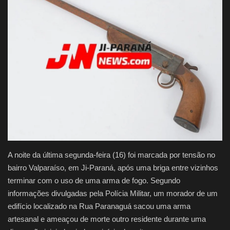
Justiça
Brasil
Educação
Saúde
Galeria
A noite da última segunda-feira (16) foi marcada por tensão no
bairro Valparaíso, em Ji-Paraná, após uma briga entre vizinhos
terminar com o uso de uma arma de fogo. Segundo
informações divulgadas pela Polícia Militar, um morador de um
edifício localizado na Rua Paranaguá sacou uma arma
artesanal e ameaçou de morte outro residente durante uma