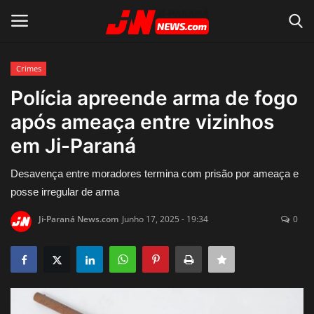
Crimes
Conecte-se
Registro
Polícia apreende arma de fogo
após ameaça entre vizinhos
Home
em Ji-Paraná
Contato
Desavença entre moradores termina com prisão por ameaça e
posse irregular de arma
Acidente
Ji-Paraná News.com
Junho 17, 2025 - 19:34
0
Notícias do Mundo
Polícia
Política