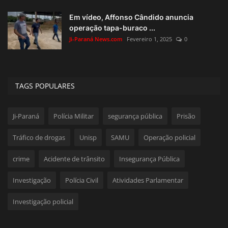
Em vídeo, Affonso Cândido anuncia
operação tapa-buraco ...
Ji-Paraná News.com
Fevereiro 1, 2025
0
TAGS POPULARES
Ji-Paraná
Polícia Militar
segurança pública
Prisão
Tráfico de drogas
Unisp
SAMU
Operação policial
crime
Acidente de trânsito
Insegurança Pública
Investigação
Polícia Civil
Atividades Parlamentar
Investigação policial