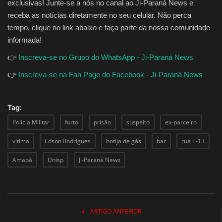
exclusivas! Junte-se a nós no canal ao Ji-Paraná News e
receba as notícias diretamente no seu celular. Não perca
tempo, clique no link abaixo e faça parte da nossa comunidade
informada!
👉
Inscreva-se no Grupo do WhatsApp - Ji-Paraná News
👉
Inscreva-se na Fan Page do Facebook - Ji-Paraná News
Tag:
Polícia Militar
furto
prisão
suspeito
ex-parceiro
vítima
Edson Rodrigues
botija de gás
bar
rua T-13
Amapá
Unisp
Ji-Paraná News
ARTIGO ANTERIOR