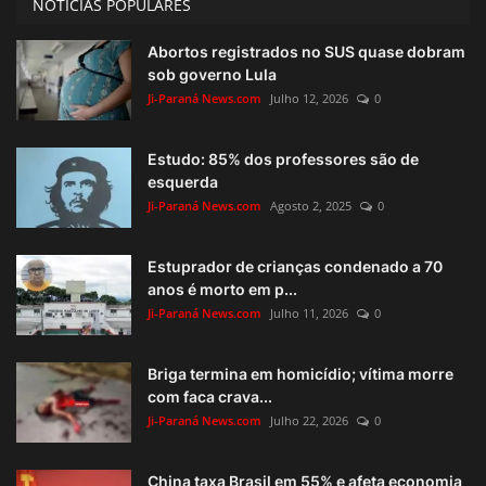
NOTÍCIAS POPULARES
Abortos registrados no SUS quase dobram
sob governo Lula
Ji-Paraná News.com
Julho 12, 2026
0
Estudo: 85% dos professores são de
esquerda
Ji-Paraná News.com
Agosto 2, 2025
0
Estuprador de crianças condenado a 70
anos é morto em p...
Ji-Paraná News.com
Julho 11, 2026
0
Briga termina em homicídio; vítima morre
com faca crava...
Ji-Paraná News.com
Julho 22, 2026
0
China taxa Brasil em 55% e afeta economia