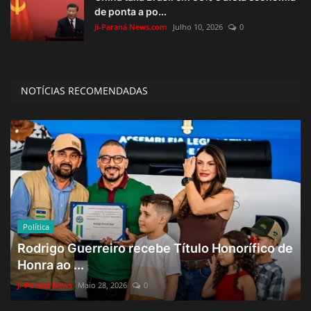
de ponta a po...
Ji-Paraná News.com
Julho 10, 2026
0
NOTÍCIAS RECOMENDADAS
Política
Rodrigo Guerreiro recebe Título Honorífico de
Honra ao ...
Ji-Paraná News
Maio 28, 2026
0