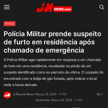
Polícia
Conecte-se
Registro
Polícia Militar prende suspeito
de furto em residência após
Home
chamado de emergência
Contato
A Polícia Militar agiu rapidamente em resposta a um chamado
de furto em uma residência, resultando na prisão de um
Acidente
suspeito identificado como ex-parceiro da vítima. O suspeito foi
encontrado com a botija de gás furtada, após indicar o local
Notícias do Mundo
onde a havia deixado.
Polícia
Ji-Paraná News
Março 24, 2024 - 11:02
0
Atualizada: Março 24, 2024 - 11:53
Política