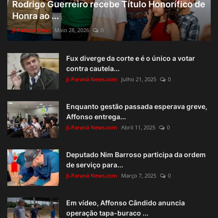
Rodrigo Guerreiro recebe Título Honorífico de
Honra ao ...
Ji-Paraná News
Maio 28, 2026
0
Fux diverge da corte e é o único a votar
contra cautela...
Ji-Paraná News.com
Julho 21, 2025
0
Enquanto gestão passada esperava greve,
Affonso entrega...
Ji-Paraná News.com
Abril 11, 2025
0
Deputado Nim Barroso participa da ordem
de serviço para...
Ji-Paraná News.com
Março 7, 2025
0
Em vídeo, Affonso Cândido anuncia
operação tapa-buraco ...