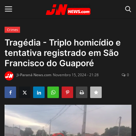
Crimes
Conecte-se
Registro
Tragédia - Triplo homicídio e
tentativa registrado em São
Home
Francisco do Guaporé
Contato
Ji-Paraná News.com
Novembro 15, 2024 - 21:28
0
Acidente
Notícias do Mundo
Polícia
Política