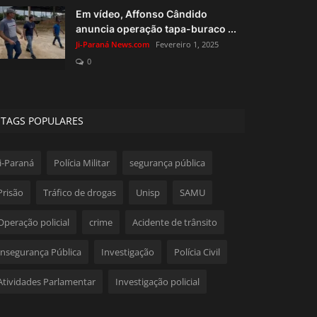
Em vídeo, Affonso Cândido
anuncia operação tapa-buraco ...
Ji-Paraná News.com
Fevereiro 1, 2025
0
TAGS POPULARES
Ji-Paraná
Polícia Militar
segurança pública
Prisão
Tráfico de drogas
Unisp
SAMU
Operação policial
crime
Acidente de trânsito
Insegurança Pública
Investigação
Polícia Civil
Atividades Parlamentar
Investigação policial