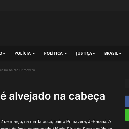
O
POLÍCIA
POLÍTICA
JUSTIÇA
BRASIL
eça no bairro Primavera
 é alvejado na cabeça
 2 de março, na rua Taraucá, bairro Primavera, Ji-Paraná. A
e arma de fogo, encontrando Márcio Silva de Souza caído ao