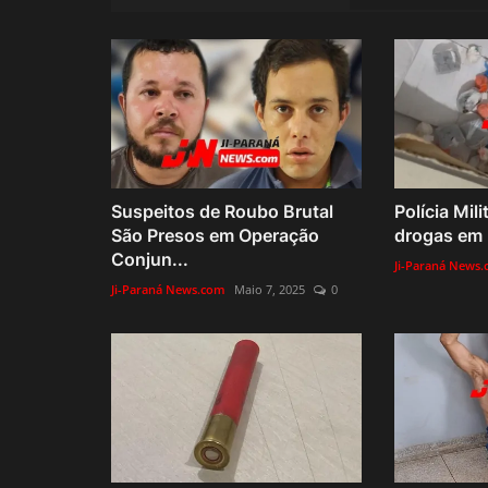
Suspeitos de Roubo Brutal
Polícia Mili
São Presos em Operação
drogas em r
Conjun...
Ji-Paraná News
Ji-Paraná News.com
Maio 7, 2025
0