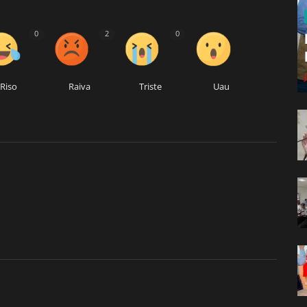
0
2
0
Riso
Raiva
Triste
Uau