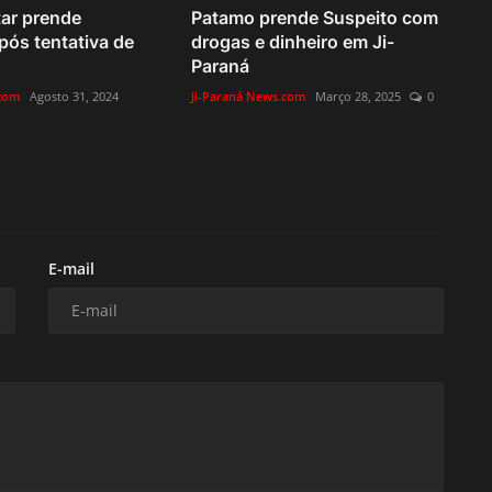
itar prende
Patamo prende Suspeito com
pós tentativa de
drogas e dinheiro em Ji-
Paraná
.com
Agosto 31, 2024
Ji-Paraná News.com
Março 28, 2025
0
E-mail