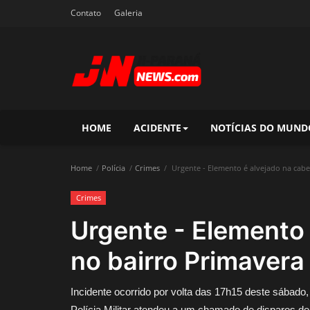
Contato
Galeria
HOME
ACIDENTE
NOTÍCIAS DO MUND
Home
Polícia
Crimes
Urgente - Elemento é alvejado na cab
Crimes
Urgente - Elemento
no bairro Primavera
Incidente ocorrido por volta das 17h15 deste sábado,
Polícia Militar atendeu a um chamado de disparos d