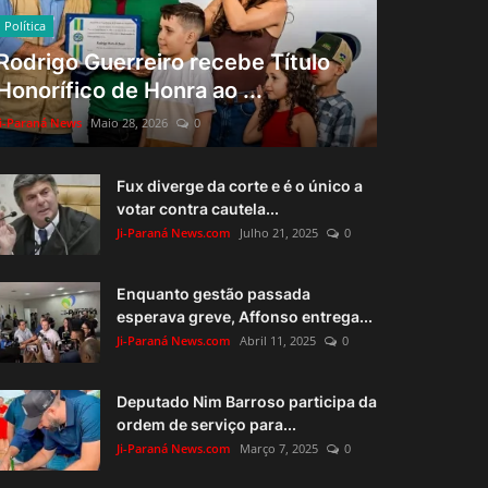
Política
Rodrigo Guerreiro recebe Título
Honorífico de Honra ao ...
Ji-Paraná News
Maio 28, 2026
0
Fux diverge da corte e é o único a
votar contra cautela...
Ji-Paraná News.com
Julho 21, 2025
0
Enquanto gestão passada
esperava greve, Affonso entrega...
Ji-Paraná News.com
Abril 11, 2025
0
Deputado Nim Barroso participa da
ordem de serviço para...
Ji-Paraná News.com
Março 7, 2025
0