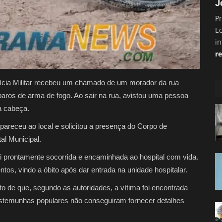
J
Pr
E
i
re
lícia Militar recebeu um chamado de um morador da rua
sparos de arma de fogo. Ao sair na rua, avistou uma pessoa
na cabeça.
pareceu ao local e solicitou a presença do Corpo de
al Municipal.
foi prontamente socorrida e encaminhada ao hospital com vida.
tos, vindo a óbito após dar entrada na unidade hospitalar.
o de que, segundo as autoridades, a vítima foi encontrada
 testemunhas populares não conseguiram fornecer detalhes