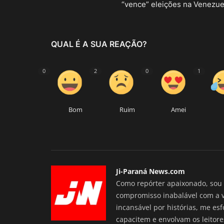
“vence” eleições na Venezue
QUAL É A SUA REAÇÃO?
0
2
0
1
Bom
Ruim
Amei
Ji-Paraná News.com
Como repórter apaixonado, sou 
compromisso inabalável com a 
incansável por histórias, me es
capacitem e envolvam os leitore