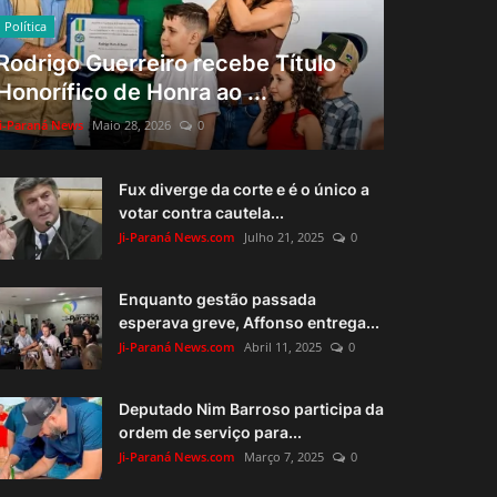
Política
Rodrigo Guerreiro recebe Título
Honorífico de Honra ao ...
Ji-Paraná News
Maio 28, 2026
0
Fux diverge da corte e é o único a
votar contra cautela...
Ji-Paraná News.com
Julho 21, 2025
0
Enquanto gestão passada
esperava greve, Affonso entrega...
Ji-Paraná News.com
Abril 11, 2025
0
Deputado Nim Barroso participa da
ordem de serviço para...
Ji-Paraná News.com
Março 7, 2025
0