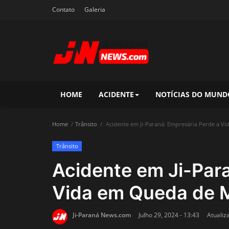
Contato
Galeria
HOME
ACIDENTE
NOTÍCIAS DO MUND
Home
Trânsito
Acidente em Ji-Paraná: Empresária Perde a Vi
Trânsito
Acidente em Ji-Par
Vida em Queda de M
Ji-Paraná News.com
Julho 29, 2024 - 13:43
Atualiz