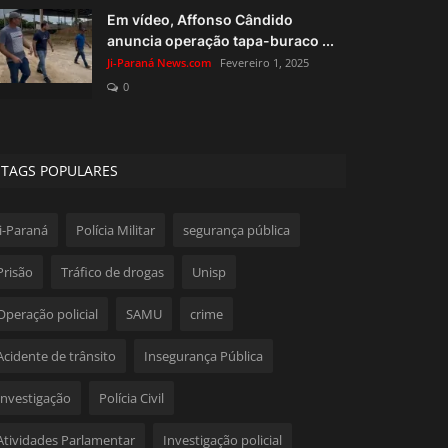
Em vídeo, Affonso Cândido
anuncia operação tapa-buraco ...
Ji-Paraná News.com
Fevereiro 1, 2025
0
TAGS POPULARES
Ji-Paraná
Polícia Militar
segurança pública
Prisão
Tráfico de drogas
Unisp
Operação policial
SAMU
crime
Acidente de trânsito
Insegurança Pública
Investigação
Polícia Civil
Atividades Parlamentar
Investigação policial