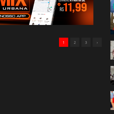
1
2
3
›