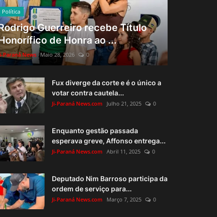
Política
Rodrigo Guerreiro recebe Título
Honorífico de Honra ao ...
Ji-Paraná News
Maio 28, 2026
0
Fux diverge da corte e é o único a
votar contra cautela...
Ji-Paraná News.com
Julho 21, 2025
0
Enquanto gestão passada
esperava greve, Affonso entrega...
Ji-Paraná News.com
Abril 11, 2025
0
Deputado Nim Barroso participa da
ordem de serviço para...
Ji-Paraná News.com
Março 7, 2025
0