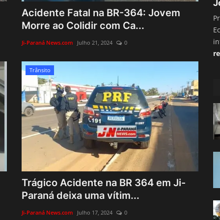
J
Acidente Fatal na BR-364: Jovem
Pr
Morre ao Colidir com Ca...
E
i
Ji-Paraná News.com
Julho 21, 2024
0
re
Trânsito
Trágico Acidente na BR 364 em Ji-
Paraná deixa uma vítim...
Ji-Paraná News.com
Julho 17, 2024
0