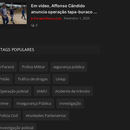
Em vídeo, Affonso Cândido
anuncia operação tapa-buraco ...
Ji-Paraná News.com
Fevereiro 1, 2025
0
TAGS POPULARES
Ji-Paraná
Polícia Militar
segurança pública
Prisão
Tráfico de drogas
Unisp
Operação policial
SAMU
Acidente de trânsito
crime
Insegurança Pública
Investigação
Polícia Civil
Atividades Parlamentar
Investigação policial