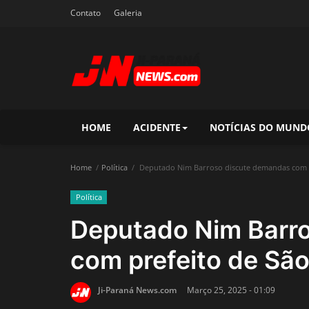
Contato
Galeria
HOME
ACIDENTE
NOTÍCIAS DO MUND
Home
Política
Deputado Nim Barroso discute demandas com p
Política
Deputado Nim Barr
com prefeito de Sã
Ji-Paraná News.com
Março 25, 2025 - 01:09