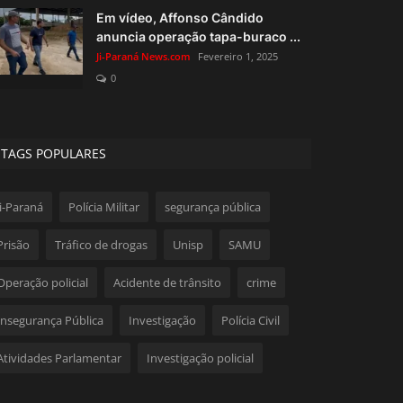
Em vídeo, Affonso Cândido
anuncia operação tapa-buraco ...
Ji-Paraná News.com
Fevereiro 1, 2025
0
TAGS POPULARES
Ji-Paraná
Polícia Militar
segurança pública
Prisão
Tráfico de drogas
Unisp
SAMU
Operação policial
Acidente de trânsito
crime
Insegurança Pública
Investigação
Polícia Civil
Atividades Parlamentar
Investigação policial