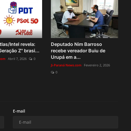
las/Intel revela:
Deputado Nim Barroso
eração Z" brasi...
recebe vereador Buiu de
Urupá em a...
.com
Abril 7, 2026
0
Ji-Paraná News.com
Fevereiro 2, 2026
0
E-mail