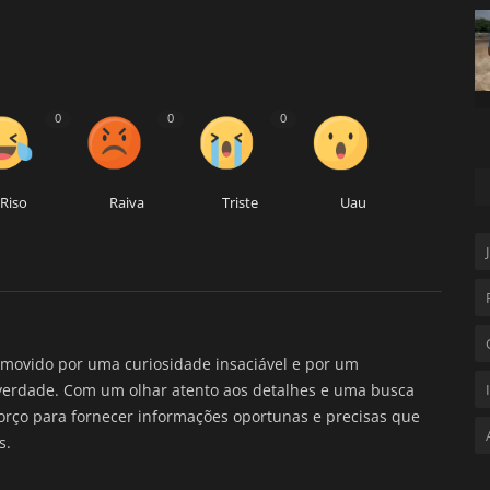
0
0
0
Riso
Raiva
Triste
Uau
movido por uma curiosidade insaciável e por um
verdade. Com um olhar atento aos detalhes e uma busca
forço para fornecer informações oportunas e precisas que
s.