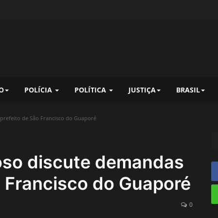
O
POLÍCIA
POLÍTICA
JUSTIÇA
BRASIL
refeito de São Francisco do Guaporé
oso discute demandas
o Francisco do Guaporé
0