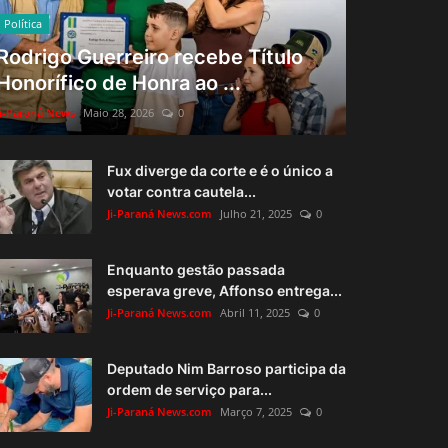
Política
Rodrigo Guerreiro recebe Título
Honorífico de Honra ao ...
Ji-Paraná News
Maio 28, 2026
0
Fux diverge da corte e é o único a
votar contra cautela...
Ji-Paraná News.com
Julho 21, 2025
0
Enquanto gestão passada
esperava greve, Affonso entrega...
Ji-Paraná News.com
Abril 11, 2025
0
Deputado Nim Barroso participa da
ordem de serviço para...
Ji-Paraná News.com
Março 7, 2025
0