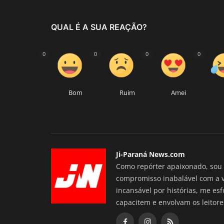
QUAL É A SUA REAÇÃO?
0
0
0
0
Bom
Ruim
Amei
Ji-Paraná News.com
Como repórter apaixonado, sou 
compromisso inabalável com a 
incansável por histórias, me es
capacitem e envolvam os leitore