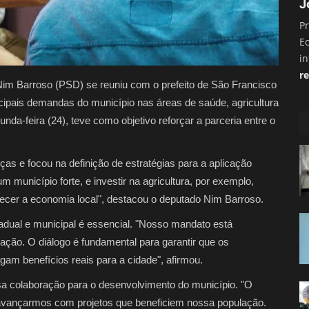
J
Pr
E
i
re
Nim Barroso (PSD) se reuniu com o prefeito de São Francisco
ncipais demandas do município nas áreas de saúde, agricultura
nda-feira (24), teve como objetivo reforçar a parceria entre o
as e focou na definição de estratégias para a aplicação
 município forte, e investir na agricultura, por exemplo,
alecer a economia local", destacou o deputado Nim Barroso.
tadual e municipal é essencial. "Nosso mandato está
ão. O diálogo é fundamental para garantir que os
gam benefícios reais para a cidade", afirmou.
ssa colaboração para o desenvolvimento do município. "O
avançarmos com projetos que beneficiem nossa população.