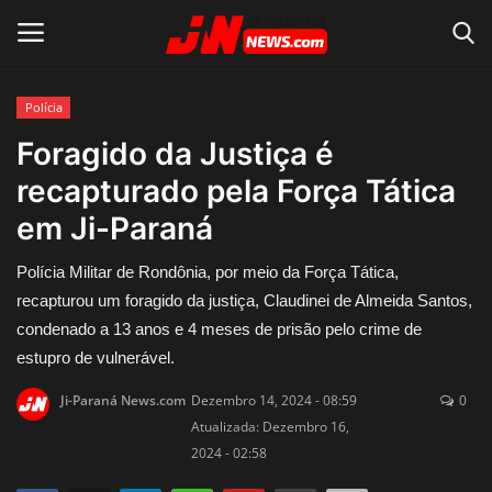
Polícia
Conecte-se
Registro
Foragido da Justiça é
recapturado pela Força Tática
Home
em Ji-Paraná
Contato
Polícia Militar de Rondônia, por meio da Força Tática,
recapturou um foragido da justiça, Claudinei de Almeida Santos,
Acidente
condenado a 13 anos e 4 meses de prisão pelo crime de
estupro de vulnerável.
Notícias do Mundo
Ji-Paraná News.com
Dezembro 14, 2024 - 08:59
0
Polícia
Atualizada: Dezembro 16,
2024 - 02:58
Política