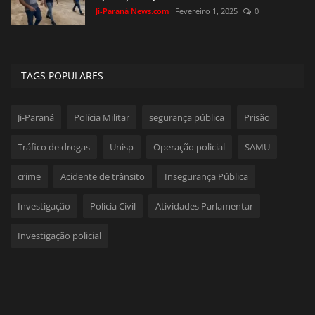
Ji-Paraná News.com
Fevereiro 1, 2025
0
TAGS POPULARES
Ji-Paraná
Polícia Militar
segurança pública
Prisão
Tráfico de drogas
Unisp
Operação policial
SAMU
crime
Acidente de trânsito
Insegurança Pública
Investigação
Polícia Civil
Atividades Parlamentar
Investigação policial