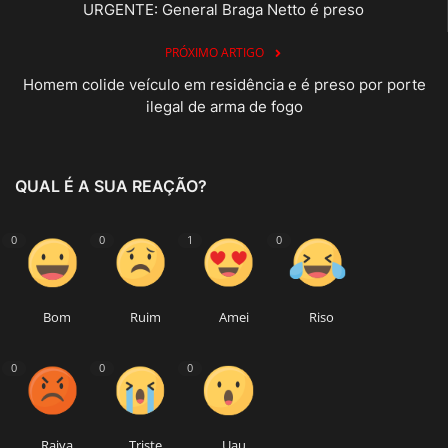
URGENTE: General Braga Netto é preso
PRÓXIMO ARTIGO
Homem colide veículo em residência e é preso por porte
ilegal de arma de fogo
QUAL É A SUA REAÇÃO?
0
0
1
0
Bom
Ruim
Amei
Riso
0
0
0
Raiva
Triste
Uau