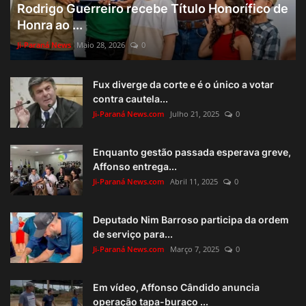
Rodrigo Guerreiro recebe Título Honorífico de
Honra ao ...
Ji-Paraná News
Maio 28, 2026
0
Fux diverge da corte e é o único a votar
contra cautela...
Ji-Paraná News.com
Julho 21, 2025
0
Enquanto gestão passada esperava greve,
Affonso entrega...
Ji-Paraná News.com
Abril 11, 2025
0
Deputado Nim Barroso participa da ordem
de serviço para...
Ji-Paraná News.com
Março 7, 2025
0
Em vídeo, Affonso Cândido anuncia
operação tapa-buraco ...