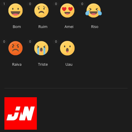
1
0
0
0
Bom
Ruim
Amei
Riso
0
0
0
Raiva
Triste
Uau