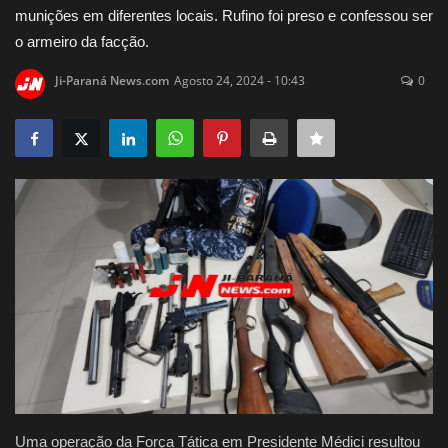
munições em diferentes locais. Rufino foi preso e confessou ser
Justiça
o armeiro da facção.
Ji-Paraná News.com
Agosto 24, 2024 - 10:43
0
Brasil
Educação
Galeria
Saúde
Uma operação da Força Tática em Presidente Médici resultou