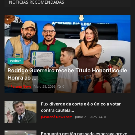
NOTÍCIAS RECOMENDADAS
Política
Rodrigo Guerreiro recebe Título Honorífico de
Honra ao ...
Ji-Paraná News
Maio 28, 2026
0
Fux diverge da corte e é o único a votar
contra cautela...
Ji-Paraná News.com
Julho 21, 2025
0
Enquanto gestão passada esperava greve,