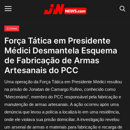
Crimes
Conecte-se
Registro
Força Tática em Presidente
Médici Desmantela Esquema
Home
de Fabricação de Armas
Contato
Artesanais do PCC
Acidente
Uma operação da Força Tática em Presidente Médici resultou
na prisão de Jonatan de Camargo Rufino, conhecido como
Notícias do Mundo
“Mercenário”, membro do PCC responsável pela fabricação e
manutenção de armas artesanais. A ação ocorreu após uma
Polícia
denúncia que levou a polícia a localizá-lo em uma residência,
onde ele violava sua prisão domiciliar. A investigação revelou
Política
um arsenal de armas e materiais para fabricação e recarga de