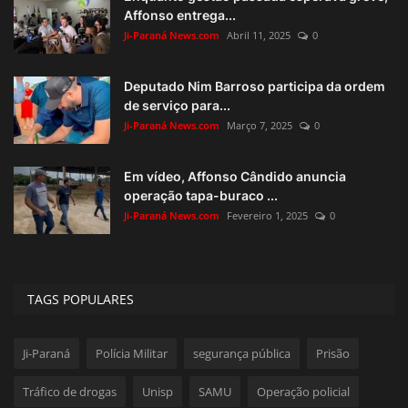
Affonso entrega...
Ji-Paraná News.com
Abril 11, 2025
0
Deputado Nim Barroso participa da ordem
de serviço para...
Ji-Paraná News.com
Março 7, 2025
0
Em vídeo, Affonso Cândido anuncia
operação tapa-buraco ...
Ji-Paraná News.com
Fevereiro 1, 2025
0
TAGS POPULARES
Ji-Paraná
Polícia Militar
segurança pública
Prisão
Tráfico de drogas
Unisp
SAMU
Operação policial