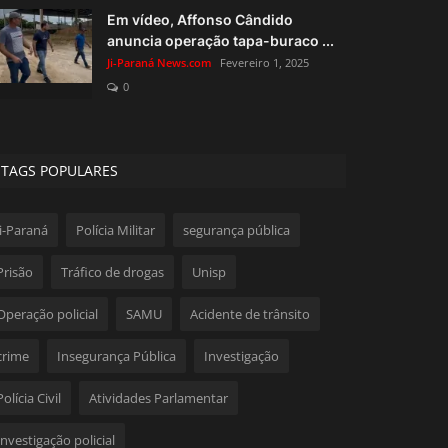
Em vídeo, Affonso Cândido
anuncia operação tapa-buraco ...
Ji-Paraná News.com
Fevereiro 1, 2025
0
TAGS POPULARES
Ji-Paraná
Polícia Militar
segurança pública
Prisão
Tráfico de drogas
Unisp
Operação policial
SAMU
Acidente de trânsito
crime
Insegurança Pública
Investigação
Polícia Civil
Atividades Parlamentar
Investigação policial