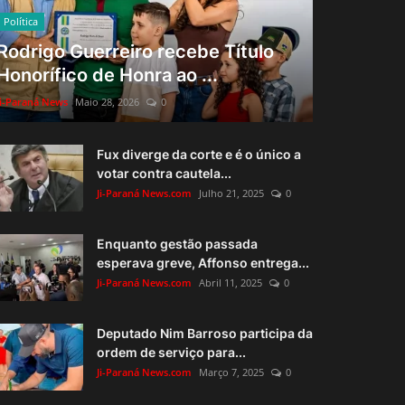
Política
Rodrigo Guerreiro recebe Título
Honorífico de Honra ao ...
Ji-Paraná News
Maio 28, 2026
0
Fux diverge da corte e é o único a
votar contra cautela...
Ji-Paraná News.com
Julho 21, 2025
0
Enquanto gestão passada
esperava greve, Affonso entrega...
Ji-Paraná News.com
Abril 11, 2025
0
Deputado Nim Barroso participa da
ordem de serviço para...
Ji-Paraná News.com
Março 7, 2025
0