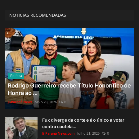
NOTÍCIAS RECOMENDADAS
Política
Rodrigo Guerreiro recebe Título Honorífico de
Honra ao ...
Ji-Paraná News
Maio 28, 2026
0
Fux diverge da corte e é o único a votar
contra cautela...
Ji-Paraná News.com
Julho 21, 2025
0