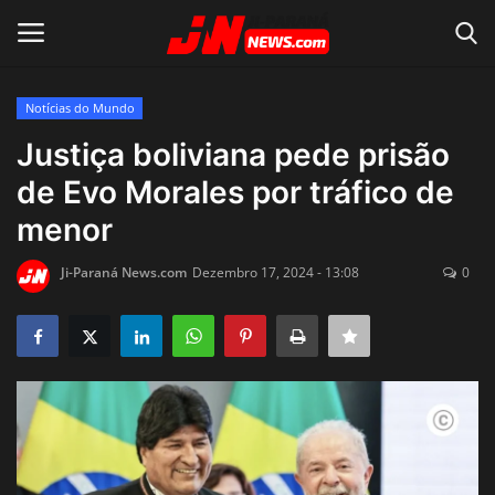
Notícias do Mundo
Conecte-se
Registro
Justiça boliviana pede prisão
de Evo Morales por tráfico de
Home
menor
Contato
Ji-Paraná News.com
Dezembro 17, 2024 - 13:08
0
Acidente
Notícias do Mundo
Polícia
Política