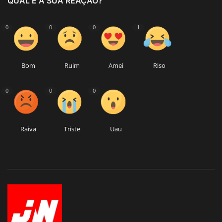
QUAL É A SUA REAÇÃO?
0
0
0
1
Bom
Ruim
Amei
Riso
0
0
0
Raiva
Triste
Uau