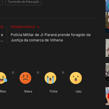
s
Comissão de Educação
OR
PRÓXIMO ARTIGO
 e
Polícia Militar de Jí-Paraná prende foragido da
..
Justiça da comarca de Vilhena
0
0
0
Riso
Raiva
Triste
Uau