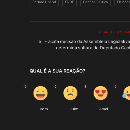
Partido Liberal
FNDE
Conflito Político
Eleiçõe
ARTIGO ANTERI
STF acata decisão da Assembleia Legislativa
determina soltura do Deputado Capi.
QUAL É A SUA REAÇÃO?
0
0
1
0
Bom
Ruim
Amei