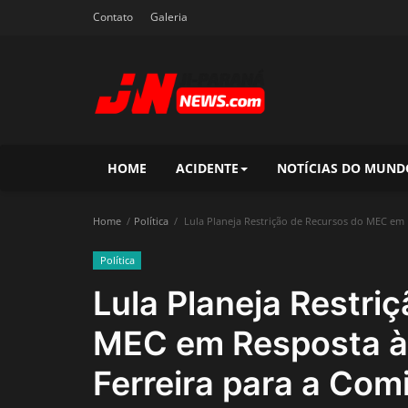
Contato
Galeria
HOME
ACIDENTE
NOTÍCIAS DO MUND
Home
Política
Lula Planeja Restrição de Recursos do MEC em 
Política
Lula Planeja Restri
MEC em Resposta à 
Ferreira para a Co