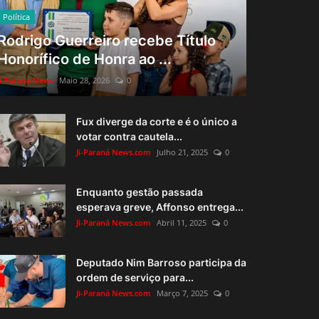
Política
Rodrigo Guerreiro recebe Título
Honorífico de Honra ao ...
Ji-Paraná News
Maio 28, 2026
0
Fux diverge da corte e é o único a
votar contra cautela...
Ji-Paraná News.com
Julho 21, 2025
0
Enquanto gestão passada
esperava greve, Affonso entrega...
Ji-Paraná News.com
Abril 11, 2025
0
Deputado Nim Barroso participa da
ordem de serviço para...
Ji-Paraná News.com
Março 7, 2025
0