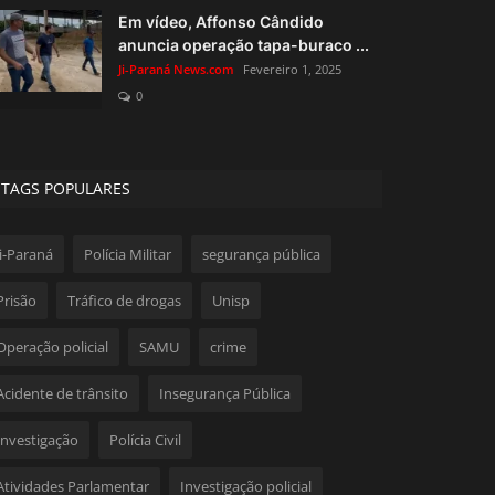
Em vídeo, Affonso Cândido
anuncia operação tapa-buraco ...
Ji-Paraná News.com
Fevereiro 1, 2025
0
TAGS POPULARES
Ji-Paraná
Polícia Militar
segurança pública
Prisão
Tráfico de drogas
Unisp
Operação policial
SAMU
crime
Acidente de trânsito
Insegurança Pública
Investigação
Polícia Civil
Atividades Parlamentar
Investigação policial