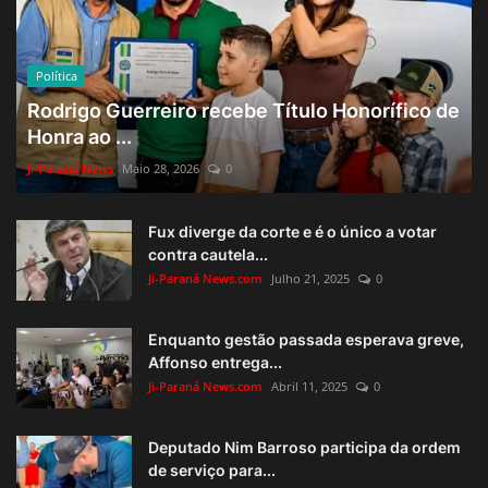
Política
Rodrigo Guerreiro recebe Título Honorífico de
Honra ao ...
Ji-Paraná News
Maio 28, 2026
0
Fux diverge da corte e é o único a votar
contra cautela...
Ji-Paraná News.com
Julho 21, 2025
0
Enquanto gestão passada esperava greve,
Affonso entrega...
Ji-Paraná News.com
Abril 11, 2025
0
Deputado Nim Barroso participa da ordem
de serviço para...