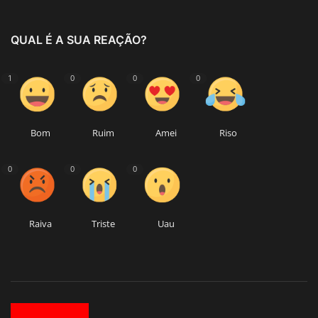
QUAL É A SUA REAÇÃO?
1
0
0
0
Bom
Ruim
Amei
Riso
0
0
0
Raiva
Triste
Uau