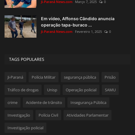
Ji-Paraná News.com
Março 7, 2025
0
Em vídeo, Affonso Cândido anuncia
operação tapa-buraco ...
Ji-Paraná News.com
Fevereiro 1, 2025
0
TAGS POPULARES
Ji-Paraná
Polícia Militar
segurança pública
Prisão
Tráfico de drogas
Unisp
Operação policial
SAMU
crime
Acidente de trânsito
Insegurança Pública
Investigação
Polícia Civil
Atividades Parlamentar
Investigação policial