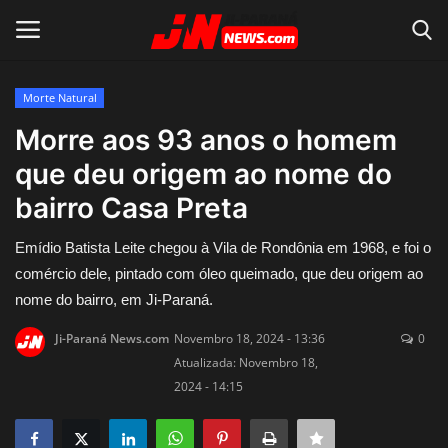
Morte Natural
Conecte-se
Registro
Morre aos 93 anos o homem
que deu origem ao nome do
Home
bairro Casa Preta
Contato
Emídio Batista Leite chegou à Vila de Rondônia em 1968, e foi o
comércio dele, pintado com óleo queimado, que deu origem ao
Acidente
nome do bairro, em Ji-Paraná.
Notícias do Mundo
Ji-Paraná News.com
Novembro 18, 2024 - 13:36
0
Atualizada: Novembro 18,
Polícia
2024 - 14:15
Política