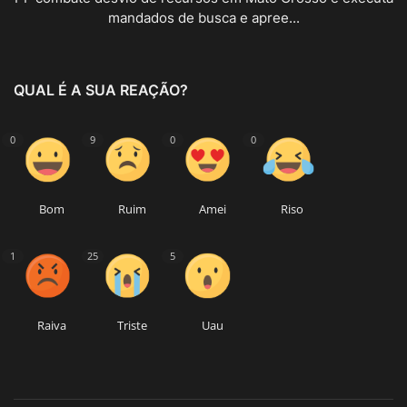
mandados de busca e apree...
QUAL É A SUA REAÇÃO?
0
9
0
0
Bom
Ruim
Amei
Riso
1
25
5
Raiva
Triste
Uau