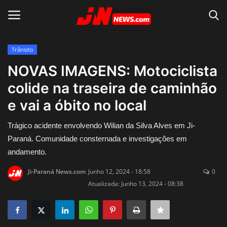
Trânsito
Conecte-se
Registro
NOVAS IMAGENS: Motociclista
colide na traseira de caminhão
Home
e vai a óbito no local
Contato
Trágico acidente envolvendo Wilian da Silva Alves em Ji-
Paraná. Comunidade consternada e investigações em
Acidente
andamento.
Notícias do Mundo
Ji-Paraná News.com
Junho 12, 2024 - 18:58
0
Atualizada: Junho 13, 2024 - 08:38
Polícia
Política