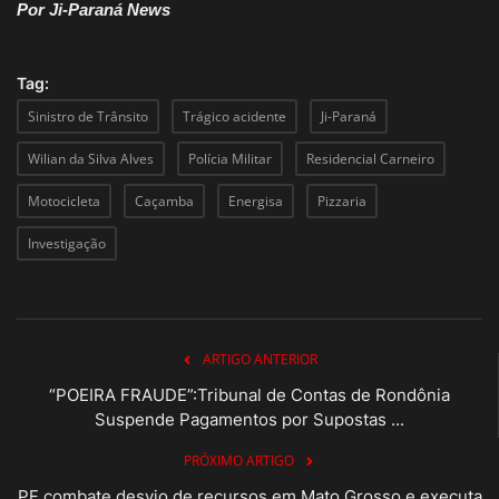
Por Ji-Paraná News
Tag:
Sinistro de Trânsito
Trágico acidente
Ji-Paraná
Wilian da Silva Alves
Polícia Militar
Residencial Carneiro
Motocicleta
Caçamba
Energisa
Pizzaria
Investigação
ARTIGO ANTERIOR
“POEIRA FRAUDE”:Tribunal de Contas de Rondônia
Suspende Pagamentos por Supostas ...
PRÓXIMO ARTIGO
PF combate desvio de recursos em Mato Grosso e executa