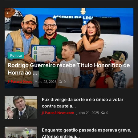
Política
Rodrigo Guerreiro recebe Título Honorífico de
Honra ao ...
Ji-Paraná News
Maio 28, 2026
0
Fux diverge da corte e é o único a votar
contra cautela...
Ji-Paraná News.com
Julho 21, 2025
0
Enquanto gestão passada esperava greve,
Affonso entrega...