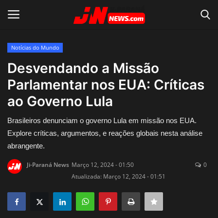
Notícias do Mundo
Conecte-se
Registro
Desvendando a Missão
Parlamentar nos EUA: Críticas
Home
ao Governo Lula
Contato
Brasileiros denunciam o governo Lula em missão nos EUA.
Explore críticas, argumentos, e reações globais nesta análise
Acidente
abrangente.
Notícias do Mundo
Ji-Paraná News
Março 12, 2024 - 01:50
0
Atualizada: Março 12, 2024 - 01:51
Polícia
Política