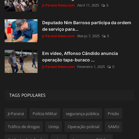
Ji-Paraná News.com
Abril 11, 2025
0
Deputado Nim Barroso participa da ordem
de serviço para...
Ji-Paraná News.com
Março 7, 2025
0
Em vídeo, Affonso Cândido anuncia
operação tapa-buraco ...
Ji-Paraná News.com
Fevereiro 1, 2025
0
TAGS POPULARES
Ji-Paraná
Polícia Militar
segurança pública
Prisão
Tráfico de drogas
Unisp
Operação policial
SAMU