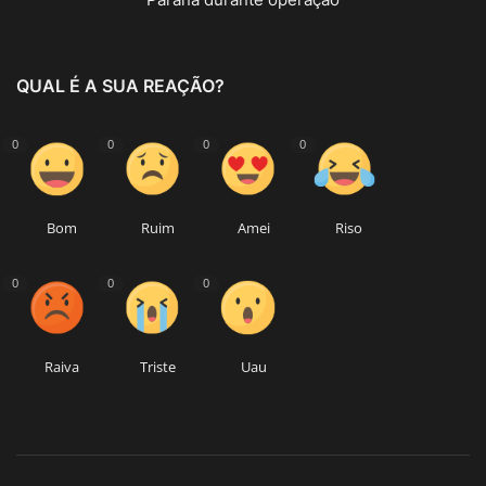
QUAL É A SUA REAÇÃO?
0
0
0
0
Bom
Ruim
Amei
Riso
0
0
0
Raiva
Triste
Uau