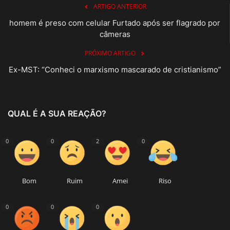
ARTIGO ANTERIOR
homem é preso com celular Furtado após ser flagrado por
câmeras
PRÓXIMO ARTIGO
Ex-MST: “Conheci o marxismo mascarado de cristianismo”
QUAL É A SUA REAÇÃO?
0
0
2
0
Bom
Ruim
Amei
Riso
0
0
0