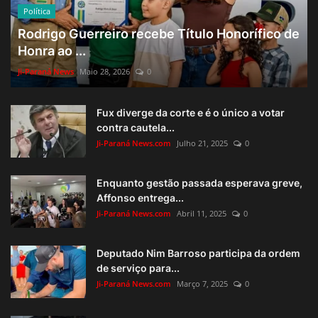
Política
Rodrigo Guerreiro recebe Título Honorífico de
Honra ao ...
Ji-Paraná News
Maio 28, 2026
0
Fux diverge da corte e é o único a votar
contra cautela...
Ji-Paraná News.com
Julho 21, 2025
0
Enquanto gestão passada esperava greve,
Affonso entrega...
Ji-Paraná News.com
Abril 11, 2025
0
Deputado Nim Barroso participa da ordem
de serviço para...
Ji-Paraná News.com
Março 7, 2025
0