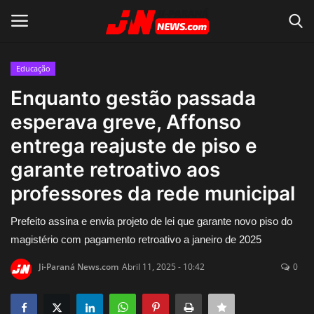
Educação
Conecte-se
Registro
Enquanto gestão passada
esperava greve, Affonso
Home
entrega reajuste de piso e
Contato
garante retroativo aos
professores da rede municipal
Acidente
Prefeito assina e envia projeto de lei que garante novo piso do
Notícias do Mundo
magistério com pagamento retroativo a janeiro de 2025
Polícia
Ji-Paraná News.com
Abril 11, 2025 - 10:42
0
Política