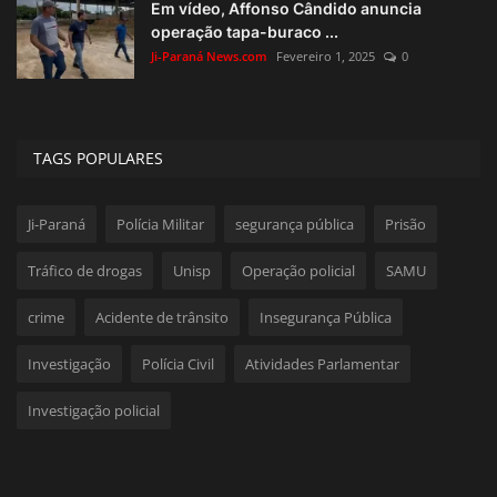
Em vídeo, Affonso Cândido anuncia
operação tapa-buraco ...
Ji-Paraná News.com
Fevereiro 1, 2025
0
TAGS POPULARES
Ji-Paraná
Polícia Militar
segurança pública
Prisão
Tráfico de drogas
Unisp
Operação policial
SAMU
crime
Acidente de trânsito
Insegurança Pública
Investigação
Polícia Civil
Atividades Parlamentar
Investigação policial