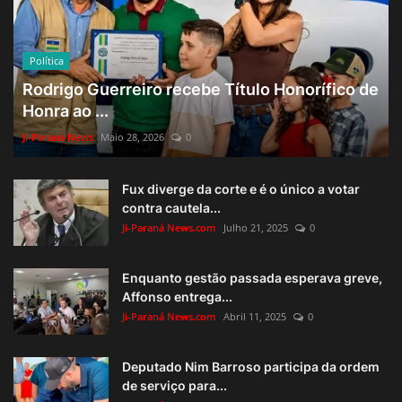
Política
Rodrigo Guerreiro recebe Título Honorífico de
Honra ao ...
Ji-Paraná News
Maio 28, 2026
0
Fux diverge da corte e é o único a votar
contra cautela...
Ji-Paraná News.com
Julho 21, 2025
0
Enquanto gestão passada esperava greve,
Affonso entrega...
Ji-Paraná News.com
Abril 11, 2025
0
Deputado Nim Barroso participa da ordem
de serviço para...