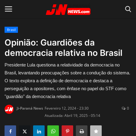
Brasil
Conecte-se
Registro
Opinião: Guardiões da
democracia relativa no Brasil
Home
Presidente Lula questiona a relatividade da democracia no
Contato
Brasil, levantando preocupações sobre a condução do sistema.
O texto explora a definição de democracia e destaca a
Acidente
perseguição a opositores, com ênfase no papel do STF como
"guardião" da democracia relativa
Notícias do Mundo
Ji-Paraná News
Fevereiro 12, 2024 - 23:30
0
Polícia
Atualizada: Abril 19, 2025 - 05:14
Política