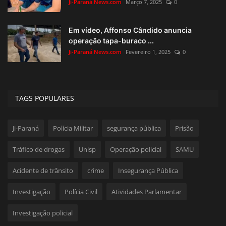
Ji-Paraná News.com
Março 7, 2025
0
Em vídeo, Affonso Cândido anuncia
operação tapa-buraco ...
Ji-Paraná News.com
Fevereiro 1, 2025
0
TAGS POPULARES
Ji-Paraná
Polícia Militar
segurança pública
Prisão
Tráfico de drogas
Unisp
Operação policial
SAMU
Acidente de trânsito
crime
Insegurança Pública
Investigação
Polícia Civil
Atividades Parlamentar
Investigação policial